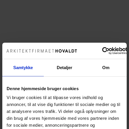
Der var stor entusiasme da de første koben blev taget i
Samtykke
Detaljer
Om
brug i går som opstart på renoveringen af 102
lejligheder i afdeling 6. Koktved.
Lejlighederne totalrenoveres og vil efterfølgende
Denne hjemmeside bruger cookies
fremstå som nye lækre lejligheder der opfylder nye
Vi bruger cookies til at tilpasse vores indhold og
krav og flere af lejlighederne vil få adgang via elevator.
annoncer, til at vise dig funktioner til sociale medier og til
at analysere vores trafik. Vi deler også oplysninger om
Arkitektfirmaet Hovaldt er bygherrerådgiver for
din brug af vores hjemmeside med vores partnere inden
Frederikshavn Boligforening med Niras som
for sociale medier, annonceringspartnere og
underrådgiver. Jorton er totalentreprenør med