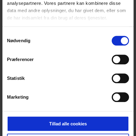
analysepartnere. Vores partnere kan kombinere disse
Arkitektfirmaet Nord og Frandsen & Søndergaard som
rådgivere på projektet.
data med andre oplysninger, du har givet dem, eller som
de har indsamlet fra din brug af deres tjenester.
Sidste etape af renoveringen ventes færdig primo 2025.
Samtykkevalg
Nødvendig
Præferencer
Statistik
Marketing
Tillad alle cookies