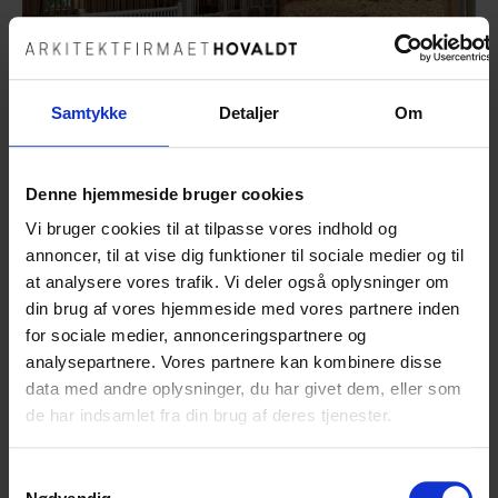
Samtykke
Detaljer
Om
Denne hjemmeside bruger cookies
Vi bruger cookies til at tilpasse vores indhold og
Kultur, kirke og erhverv
annoncer, til at vise dig funktioner til sociale medier og til
Hestestald i skoven
at analysere vores trafik. Vi deler også oplysninger om
din brug af vores hjemmeside med vores partnere inden
for sociale medier, annonceringspartnere og
analysepartnere. Vores partnere kan kombinere disse
data med andre oplysninger, du har givet dem, eller som
de har indsamlet fra din brug af deres tjenester.
Samtykkevalg