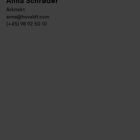
Anna Schrøder
Arkitekt
anna@hovaldt.com
(+45) 98 92 50 10