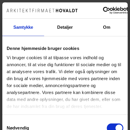
Samtykke
Detaljer
Om
Vi har glædet os utroligt meget til at fortælle, at vi
Denne hjemmeside bruger cookies
skriver kontrakt med det norske firma Onnest, omkring
opførelsen og planlægningen af et nyt og meget
Vi bruger cookies til at tilpasse vores indhold og
ambitiøst anlæg til opdræt af ørred i Hirtshals.
annoncer, til at vise dig funktioner til sociale medier og til
at analysere vores trafik. Vi deler også oplysninger om
Projektet handler ikke kun om selve byggeriet af de
din brug af vores hjemmeside med vores partnere inden
fysiske faciliteter, men også planlægningen af cirkulære
for sociale medier, annonceringspartnere og
systemer, hvor ambitionen er at skabe et anlæg uden
analysepartnere. Vores partnere kan kombinere disse
affald, da alt ses som ressourcer, der kan benyttes i
data med andre oplysninger, du har givet dem, eller som
andre cirkulære loops. I projektet lægges der desuden
de har indsamlet fra din brug af deres tjenester.
særligt stor på fiskenes sundhed og trivsel, hvilket
bliver et vigtigt designparameter.
Samtykkevalg
Hovaldt har sammensat et super stærkt team
Nødvendig