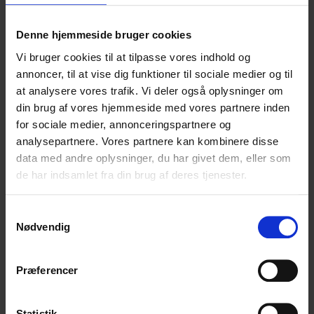
gode arbejdsforhold for entreprenørerne på stedet
med hensyn til støj, støv og vibrationer – ligesom også
miljøbeskyttelse har særligt fokus.
Denne hjemmeside bruger cookies
Vi bruger cookies til at tilpasse vores indhold og
Udover disse krav kan man med fordel følge
annoncer, til at vise dig funktioner til sociale medier og til
vejledningerne til Den Frivillige Bæredygtighedsklasse
at analysere vores trafik. Vi deler også oplysninger om
(FBK). Selvom testperioden for FBK er afsluttet, er der
din brug af vores hjemmeside med vores partnere inden
stadig gode vejledninger, der fokuserer på minimering af
for sociale medier, annonceringspartnere og
maskinernes brændstofforbrug og elforbruget på
analysepartnere. Vores partnere kan kombinere disse
byggepladsen.
data med andre oplysninger, du har givet dem, eller som
Som bygherrerådgiver og DGNB Auditor på projektet er
de har indsamlet fra din brug af deres tjenester.
det vores opgave, med hensyn til en bæredygtig
byggeplads, at udføre løbende tilsyn på byggepladsen i
Samtykkevalg
Frederikshavn for at sikre en god proces og samtidig
Nødvendig
dokumentere det udførte arbejde.
Præferencer
Del:
Statistik