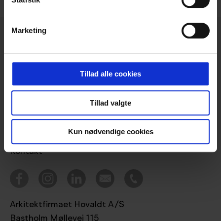
Marketing
Tillad alle cookies
Projekter
Bæredygtighed
Tillad valgte
Ydelser
Tegnestuen
Kun nødvendige cookies
Nyheder
Kontakt
Arkitektfirmaet Hovaldt A/S
Bastholm Møllevej 115