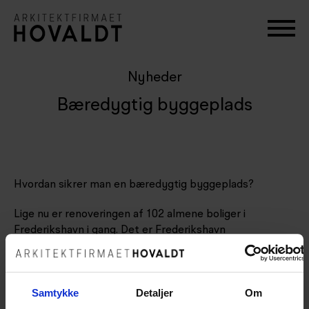
Nyheder
Bæredygtig byggeplads
Hvordan sikrer man en bæredygtig byggeplads?
Lige nu er renoveringen af 102 almene boliger i
Frederikshavn i gang. Det er Frederikshavn
Boligforening, der er bygherre på renoveringsprojektet,
som skal DGNB-certificeres til sølv. Det betyder, at der
er konkrete krav til arbejdet på byggepladsen, såsom
Samtykke
Detaljer
Om
krav om dokumentation af korrekt affaldssortering og