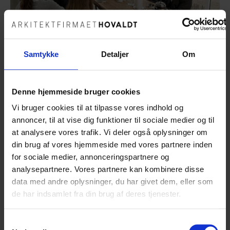
Samtykke
Detaljer
Om
Denne hjemmeside bruger cookies
Vi bruger cookies til at tilpasse vores indhold og
I fredags havde vi på tegnestuen besøg af Kirstine
annoncer, til at vise dig funktioner til sociale medier og til
Meyer Frandsen, der er videnskabelig assistent ved
at analysere vores trafik. Vi deler også oplysninger om
Institut for Byggeri, By og Miljø ved Aalborg Universitet.
Kirstine er ved at skrive en Ph.d. der omhandler biogene
din brug af vores hjemmeside med vores partnere inden
byggematerialer, og i den forbindelse lagde hun vejen
for sociale medier, annonceringspartnere og
forbi os. Det spændende ved biogene byggematerialer
analysepartnere. Vores partnere kan kombinere disse
er, at det er materialer der er produceret af biologiske
data med andre oplysninger, du har givet dem, eller som
vækster – dvs. materialer som eks. træ, strå, tang,
de har indsamlet fra din brug af deres tjenester.
muslinger osv., der blot kræver høst eller indsamling.
Samtykkevalg
Kirstine holdt et spændende oplæg med fokus på både