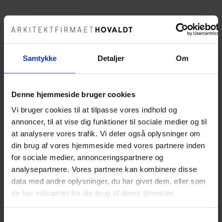
I går var der første spadestik på det nye bofællesskab i
Samtykke
Detaljer
Om
Lønstrup. Bofællesskabet har en helt unik placering tæt
på stranden i Lønstrup, og kommer til at rumme 28
boligenheder, et fælleshus, urtehaver, en lille legeplads
Denne hjemmeside bruger cookies
mm. Husene er tæt-lav bebyggelse og bliver beklædt
Vi bruger cookies til at tilpasse vores indhold og
med den flotteste træbeklædning.
annoncer, til at vise dig funktioner til sociale medier og til
Vi er bygherrerådgiver på sagen, og vi glæder os til at
at analysere vores trafik. Vi deler også oplysninger om
følge byggeriet den kommende tid.
din brug af vores hjemmeside med vores partnere inden
for sociale medier, annonceringspartnere og
analysepartnere. Vores partnere kan kombinere disse
data med andre oplysninger, du har givet dem, eller som
de har indsamlet fra din brug af deres tjenester.
Samtykkevalg