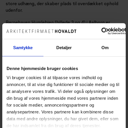
store udhæng, der skaber plads til overdækket ophold
udenfor.
Børnehaven Humlebien (billede 3 og 4) i Aalborg er
DGNB-Guld certificeret. Denne børnehave er
kendetegnet ved den gule teglstensfacade, ”legende
vindueshøjder” og indretning i børnehøjde.
Samtykke
Detaljer
Om
Dorte har på alle projekter været auditor med ansvar for
koordinering og ledelse af projektteamets arbejde med
bæredygtighedstiltag og -strategier.
Denne hjemmeside bruger cookies
Vi bruger cookies til at tilpasse vores indhold og
annoncer, til at vise dig funktioner til sociale medier og til
at analysere vores trafik. Vi deler også oplysninger om
din brug af vores hjemmeside med vores partnere inden
for sociale medier, annonceringspartnere og
analysepartnere. Vores partnere kan kombinere disse
data med andre oplysninger, du har givet dem, eller som
de har indsamlet fra din brug af deres tjenester.