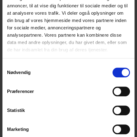
annoncer, til at vise dig funktioner til sociale medier og til
dagligt, og derfor har de fleste også en naturlig
at analysere vores trafik. Vi deler også oplysninger om
interesse i at lære mere om det.
din brug af vores hjemmeside med vores partnere inden
Tak til alle der mødte op, og stor tak til Tiago for at
for sociale medier, annonceringspartnere og
komme og dele sin viden med os, så alle kunne blive
analysepartnere. Vores partnere kan kombinere disse
klogere på kunstig intelligens!
data med andre oplysninger, du har givet dem, eller som
de har indsamlet fra din brug af deres tjenester.
Samtykkevalg
Nødvendig
Præferencer
Statistik
Marketing