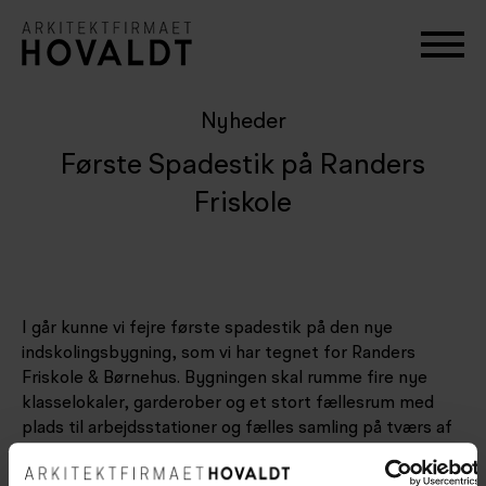
Nyheder
Første Spadestik på Randers
Friskole
I går kunne vi fejre første spadestik på den nye
indskolingsbygning, som vi har tegnet for Randers
Friskole & Børnehus. Bygningen skal rumme fire nye
klasselokaler, garderober og et stort fællesrum med
plads til arbejdsstationer og fælles samling på tværs af
klasserne.