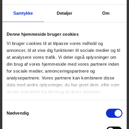
Bygningen bliver beklædt med det flotteste cedertræ,
der er yderst velegnet til facadebeklædning grundet
Samtykke
Detaljer
Om
dets tæthed og hårdhed. Der er lavet indhak i facaden
flere steder, som giver børnene mulighed for ophold
under overdækning.
Denne hjemmeside bruger cookies
Bygningen skal efter planen stå klar til februar 2026
Vi bruger cookies til at tilpasse vores indhold og
annoncer, til at vise dig funktioner til sociale medier og til
at analysere vores trafik. Vi deler også oplysninger om
din brug af vores hjemmeside med vores partnere inden
for sociale medier, annonceringspartnere og
analysepartnere. Vores partnere kan kombinere disse
data med andre oplysninger, du har givet dem, eller som
de har indsamlet fra din brug af deres tjenester.
Samtykkevalg
Nødvendig