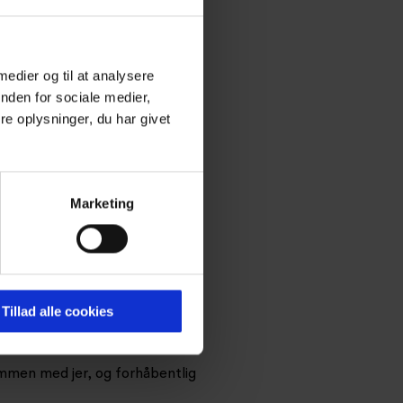
 medier og til at analysere
nden for sociale medier,
e oplysninger, du har givet
Marketing
Christian Borrisholt Steen vil
Tillad alle cookies
ngement vil være årsag til
ammen med jer, og forhåbentlig