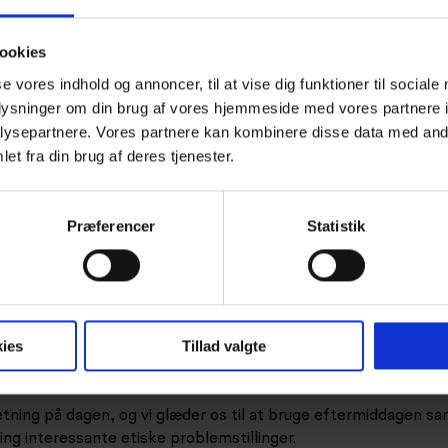
ookies
se vores indhold og annoncer, til at vise dig funktioner til sociale
oplysninger om din brug af vores hjemmeside med vores partnere i
ysepartnere. Vores partnere kan kombinere disse data med andr
et fra din brug af deres tjenester.
Præferencer
Statistik
er til Faglig Fredag på tegnestuen fredag den 6. oktober 2023. 
ies
Tillad valgte
 råd, samt nogle spændende cases derfra. Vi håber at dette arra
e spændende samtaler.
etning på dagen, og vi glæder os til at bruge eftermiddagen s
ing interessante etiske problemstillinger.