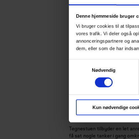
Denne hjemmeside bruger c
Vi bruger cookies til at tilpas
vores trafik. Vi deler også 
annonceringspartnere og anal
dem, eller som de har indsaml
Samtykkevalg
Nødvendig
Arkitektfirmaet Hovaldt inviter
Kun nødvendige cook
her fortælle om sin tid i etisk
refleksion, og starten på fler
Tegnestuen tilbyder en let anr
få sat nogle tanker i gang omkr