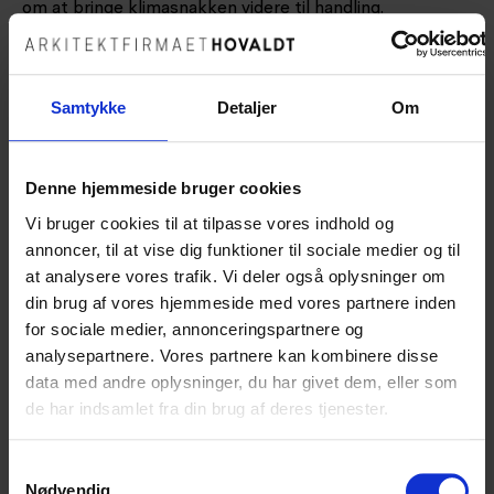
om at bringe klimasnakken videre til handling.
Vi er stolte af at være Klimapartner i Hjørring Kommune,
og derved være med til at skubbe kommunens udvikling
Samtykke
Detaljer
Om
i en positiv retning
Denne hjemmeside bruger cookies
Vi bruger cookies til at tilpasse vores indhold og
annoncer, til at vise dig funktioner til sociale medier og til
at analysere vores trafik. Vi deler også oplysninger om
din brug af vores hjemmeside med vores partnere inden
for sociale medier, annonceringspartnere og
analysepartnere. Vores partnere kan kombinere disse
data med andre oplysninger, du har givet dem, eller som
de har indsamlet fra din brug af deres tjenester.
Samtykkevalg
Nødvendig