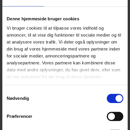
Denne hjemmeside bruger cookies
Vi bruger cookies til at tilpasse vores indhold og
annoncer, til at vise dig funktioner til sociale medier og til
at analysere vores trafik. Vi deler også oplysninger om
din brug af vores hjemmeside med vores partnere inden
for sociale medier, annonceringspartnere og
Så er der igen nyt på medarbejderfronten! Tegnestuen
analysepartnere. Vores partnere kan kombinere disse
har nemlig fået en ny studentermedhjælper, Alberte.
data med andre oplysninger, du har givet dem, eller som
Alberte læser til dagligt på kandidaten på Arkitektur og
de har indsamlet fra din brug af deres tjenester.
Design ved Aalborg Universitet, og skal hjælpe til ved
siden af studiet.
Samtykkevalg
Nødvendig
Vi glæder os til at lære hende bedre at kende over den
næste tid!
Præferencer
Del: