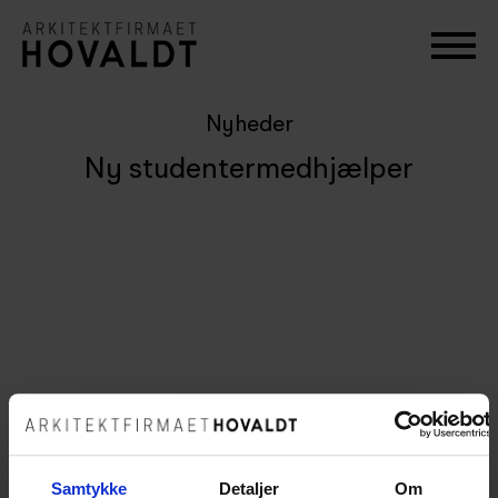
Nyheder
Ny studentermedhjælper
Samtykke
Detaljer
Om