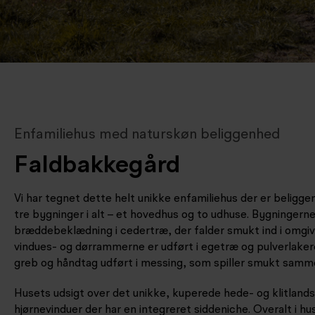
Enfamiliehus med naturskøn beliggenhed
Faldbakkegård
Vi har tegnet dette helt unikke enfamiliehus der er beligg
tre bygninger i alt – et hovedhus og to udhuse. Bygninger
bræddebeklædning i cedertræ, der falder smukt ind i omgiv
vindues- og dørrammerne er udført i egetræ og pulverlakere
greb og håndtag udført i messing, som spiller smukt sa
Husets udsigt over det unikke, kuperede hede- og klitland
hjørnevinduer der har en integreret siddeniche. Overalt i hus