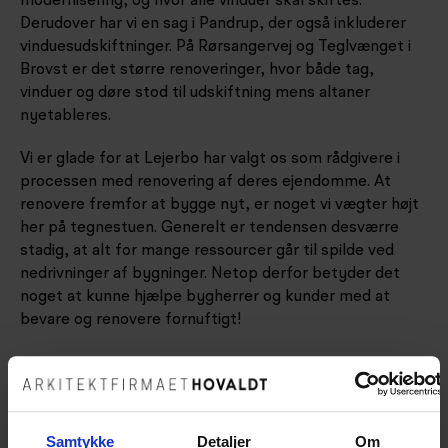
modernisering, og hvor alle vinduer skal skiftes.
Derudover har vi en sag i Pandrup, der også inkluderer
vinduesudskiftninger. På Rørsangervej og Teglvænget i
Brovst er det større renoveringer, hvor både tag,
vinduer og døre stod til udskiftning mens altaner
nyetableres.
Vi er glade for at Lejerbo har valgt os som rådgivere i
processen med renovering af deres ejendomme. At
renovere fremfor at bygge nyt, er noget vi vægter højt
her på tegnestuen. Generelt er tendensen desværre
stadig, at alt for mange ressourcer går til spilde ved
nedrivninger af bygninger. Netop derfor betyder det
noget at kunne hjælpe bygherrer og kunder med at
bevare og renovere fornuftigt!
Samtykke
Detaljer
Om