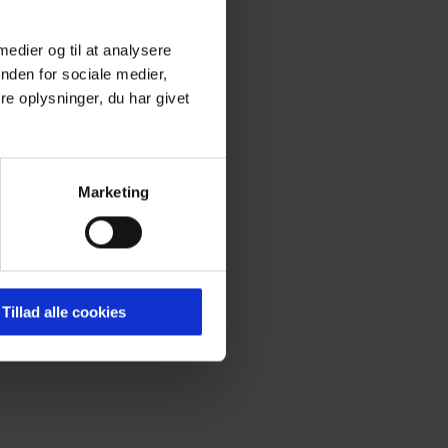
 medier og til at analysere
nden for sociale medier,
e oplysninger, du har givet
r vi været på rundvisning i
n der er mange spændende planer
ge til sin oprindelige form, og
Marketing
Tillad alle cookies