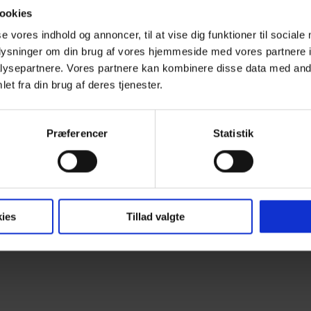
ookies
se vores indhold og annoncer, til at vise dig funktioner til sociale
oplysninger om din brug af vores hjemmeside med vores partnere i
ysepartnere. Vores partnere kan kombinere disse data med andr
 på den gamle administrationsbygning på Spritten i Aalborg, ha
et fra din brug af deres tjenester.
ller. Den tidligere Aalborg Akvavitfabrik står i dag tom, me
lade for at være en del af!
ning, der ligger ud til Strandvejen i Aalborg, skal bringes tilba
Præferencer
Statistik
ts- og Kulturstyrelsen om denne proces.
ies
Tillad valgte