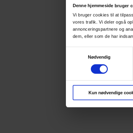
Denne hjemmeside bruger c
Vi bruger cookies til at tilpas
vores trafik. Vi deler også 
annonceringspartnere og anal
I forbindelse med vores arbejde
dem, eller som de har indsaml
fabrikkens gamle produktionsha
for området, som vi er utrolig g
Samtykkevalg
Den tidligere administrationsbyg
Nødvendig
her er vi i samarbejde med Slo
Kun nødvendige cook