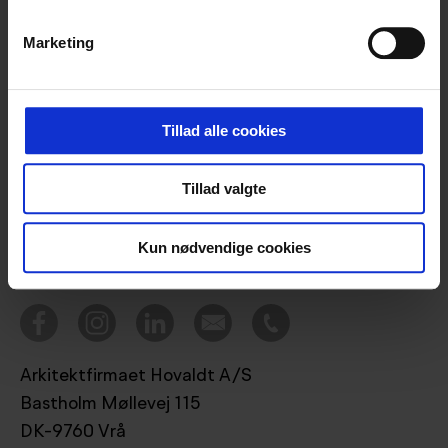
Marketing
Projekter
Tillad alle cookies
Bæredygtighed
Ydelser
Tillad valgte
Tegnestuen
Nyheder
Kun nødvendige cookies
Kontakt
Arkitektfirmaet Hovaldt A/S
Bastholm Møllevej 115
DK-9760 Vrå