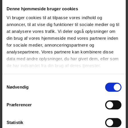
Denne hjemmeside bruger cookies
Vi bruger cookies til at tilpasse vores indhold og
annoncer, til at vise dig funktioner til sociale medier og til
at analysere vores trafik. Vi deler også oplysninger om
din brug af vores hjemmeside med vores partnere inden
for sociale medier, annonceringspartnere og
analysepartnere. Vores partnere kan kombinere disse
data med andre oplysninger, du har givet dem, eller som
Vi håber på en sommer fyldt med flotte solnedgange,
de har indsamlet fra din brug af deres tjenester.
en masse solskinstimer, godt humør og glade stunder ☀️
Tegnestuen holder sommerferie i uge 29, 30 og 31, og vi
Samtykkevalg
ønsker alle en rigtig en dejlig sommer!
Nødvendig
Præferencer
Del:
Statistik