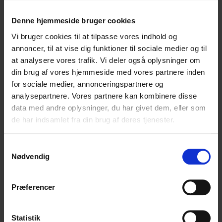
Denne hjemmeside bruger cookies
Vi bruger cookies til at tilpasse vores indhold og
annoncer, til at vise dig funktioner til sociale medier og til
at analysere vores trafik. Vi deler også oplysninger om
din brug af vores hjemmeside med vores partnere inden
Hos Hovaldt er vi et super stærkt team bestående af
for sociale medier, annonceringspartnere og
både arkitekter og konstruktører, men vi mangler den
sidste brik til at fuldende teamet. Vi søger endnu en
analysepartnere. Vores partnere kan kombinere disse
erfaren bygningskonstruktør der blandt andet har solid
data med andre oplysninger, du har givet dem, eller som
erfaring med projektering og projekteringsledelse.
de har indsamlet fra din brug af deres tjenester.
Er det dig eller en du kender, så læs mere i vores
Samtykkevalg
jobopslag
her
:
Nødvendig
Præferencer
Del:
Statistik