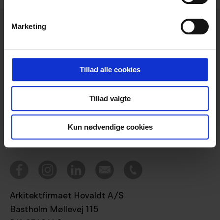
Marketing
Projekter
Tillad alle cookies
Bæredygtighed
Tillad valgte
Ydelser
Tegnestuen
Kun nødvendige cookies
Nyheder
Kontakt
Arkitektfirmaet Hovaldt A/S
Bastholm Møllevej 115