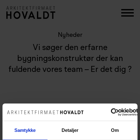
Nyheder
Vi søger den erfarne
bygningskonstruktør der kan
fuldende vores team – Er det dig ?
Samtykke
Detaljer
Om