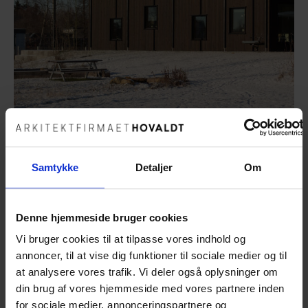
Samtykke
Detaljer
Om
Børnehuset Sejs Svejbæk der en integreret
børneinstitution med vuggestue og børnehave var
finalist til Årets bæredygtige Træbyggeri 2022.
Denne hjemmeside bruger cookies
Daginstitutionen der er opført som en firlænget gård er
udført hovedsageligt i træ og med grønne tage og store
Vi bruger cookies til at tilpasse vores indhold og
udhæng, der skaber overdækkende arealer til ophold og
annoncer, til at vise dig funktioner til sociale medier og til
leg.
at analysere vores trafik. Vi deler også oplysninger om
din brug af vores hjemmeside med vores partnere inden
Dommerkomitéen udtalte flg. om byggeriet:
for sociale medier, annonceringspartnere og