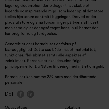
fællesområderne skabt åbne zoner med integrerede
lege- og siddenicher, der bidrager til at skabe et
legende og inspirerende miljø, som leder op til det store
fælles hjerterum centralt i bygningen. Derved er der
plads til store og små forsamlinger på tværs af huset,
men samtidig er der også taget hensyn til barnet der
har brug for ro og fordybelse.
Generelt er der i børnehuset et fokus på
bæredygtighed. Dette ses både i huset materialitet,
funktioner, fleksibilitet samt i alle aspekter af
indeklimaet. Børnehuset skal desuden følge
principperne for DGNB certificering med målet om guld.
Børnehuset kan rumme 229 børn med dertilhørende
personale
Del:
Opgavetype
Lokation