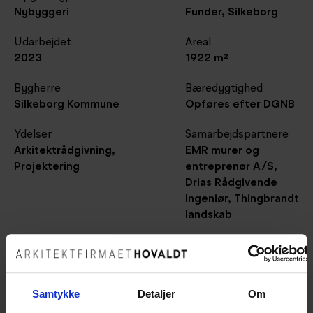
Nybyggeri
Funder, Silkeborg
Udarbejdet
Areal
2023
1922 m²
Bygherre
Bæredygtighed
Silkeborg Kommune
Opføres efter DGNB
Ydelser
Samarbejdspartnere
Arkitektrådgivning,
EMR murer og
Projektering
entreprenør A/S,
Drias Rådgivende
Ingeniør, Thingbrandt
landskab
Samtykke
Detaljer
Om