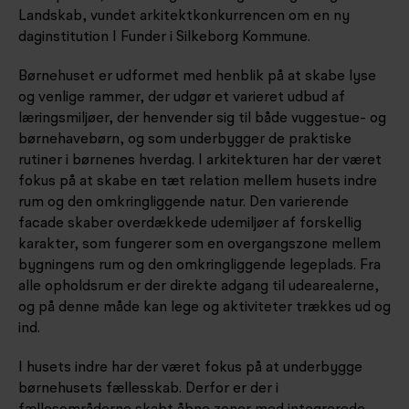
Landskab, vundet arkitektkonkurrencen om en ny
daginstitution I Funder i Silkeborg Kommune.
Børnehuset er udformet med henblik på at skabe lyse
og venlige rammer, der udgør et varieret udbud af
læringsmiljøer, der henvender sig til både vuggestue- og
børnehavebørn, og som underbygger de praktiske
rutiner i børnenes hverdag. I arkitekturen har der været
fokus på at skabe en tæt relation mellem husets indre
rum og den omkringliggende natur. Den varierende
facade skaber overdækkede udemiljøer af forskellig
karakter, som fungerer som en overgangszone mellem
bygningens rum og den omkringliggende legeplads. Fra
alle opholdsrum er der direkte adgang til udearealerne,
og på denne måde kan lege og aktiviteter trækkes ud og
ind.
I husets indre har der været fokus på at underbygge
børnehusets fællesskab. Derfor er der i