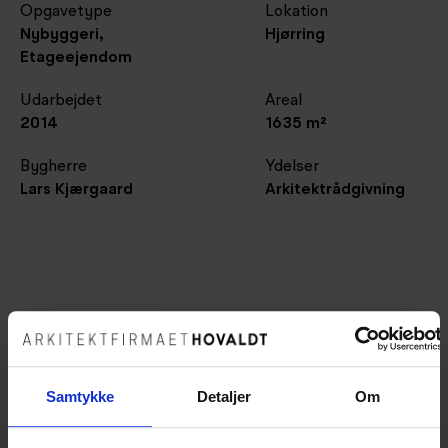
Opgavetype
Lokation
Nybyggeri,
Hjørring
Etageejendom
Udarbejdet
Areal
2014
1635 m²
Bygherre
Ydelser
Lars Kjærgaard
Arkitektrådgivning
Samtykke
Detaljer
Om