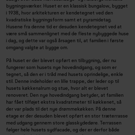
bygningsværker. Huset er en klassisk bungalow, bygget
i 1938, hvor arkitekturen er kendetegnet ved den
kvadratiske bygningsform samt et pyramidetag.
Husene fra denne tid er desuden kendetegnet ved at
være små sammenlignet med de fleste nybyggede huse
i dag, og dette var også årsagen til, at familien i første
omgang valgte at bygge om.
På huset er der blevet opført en tilbygning, der nu
fungerer som husets nye hovedindgang, og som er
tegnet, så den er i tråd med husets oprindelige, enkle
stil. Denne indeholder en lille trappe, der leder op til
husets køkkenalrum og stue, hvor alt er blevet
renoveret. Den nye hovedindgang betyder, at familien
har fået tilføjet ekstra kvadratmeter til køkkenet, så
der var plads til det nye drømmekøkken. På denne
etage er der desuden blevet opført en stor træterrasse
med udgang gennem store glasskydedøre. Terrassen
følger hele husets sydfacade, og der er derfor både