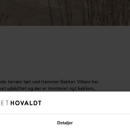
rede terræn tæt ved Hammer Bakker. Villaen har
evet udskiftet og der er monteret nyt køkken,
gså er den nye gavlbeklædning på husets
 facaden sammen og har ændret husets udtryk så
Detaljer