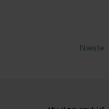
Næste
Arkitektfirmaet Hovaldt A/S