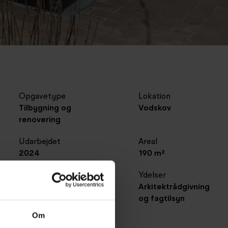
Opgavetype
Lokation
Tilbygning og
Vodskov
renovering
Udarbejdet
Areal
2024
190 m²
Bygherre
Ydelser
Privat
Arkitektrådgivning
og fagtilsyn
Om