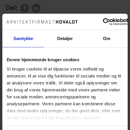
Del:
Opgavetype
Lokation
Konkurrence,
Vrå
Nybyggeri
Samtykke
Detaljer
Om
Udarbejdet
Areal
2017
10.000 m²
Denne hjemmeside bruger cookies
Vi bruger cookies til at tilpasse vores indhold og
Bygherre
Ydelser
annoncer, til at vise dig funktioner til sociale medier og til
Hjørring Kommune
Arkitektrådgivning
at analysere vores trafik. Vi deler også oplysninger om
Samarbejdspartnere
din brug af vores hjemmeside med vores partnere inden
Kjaer & Richter A/S,
for sociale medier, annonceringspartnere og
Sweco Danmark A/S,
analysepartnere. Vores partnere kan kombinere disse
VEGA Landskab ApS
data med andre oplysninger, du har givet dem, eller som
de har indsamlet fra din brug af deres tjenester.