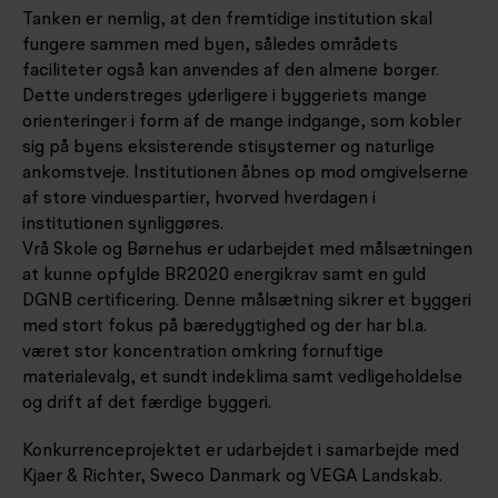
Tanken er nemlig, at den fremtidige institution skal
fungere sammen med byen, således områdets
faciliteter også kan anvendes af den almene borger.
Dette understreges yderligere i byggeriets mange
orienteringer i form af de mange indgange, som kobler
sig på byens eksisterende stisystemer og naturlige
ankomstveje. Institutionen åbnes op mod omgivelserne
af store vinduespartier, hvorved hverdagen i
institutionen synliggøres.
Vrå Skole og Børnehus er udarbejdet med målsætningen
at kunne opfylde BR2020 energikrav samt en guld
DGNB certificering. Denne målsætning sikrer et byggeri
med stort fokus på bæredygtighed og der har bl.a.
været stor koncentration omkring fornuftige
materialevalg, et sundt indeklima samt vedligeholdelse
og drift af det færdige byggeri.
Konkurrenceprojektet er udarbejdet i samarbejde med
Kjaer & Richter, Sweco Danmark og VEGA Landskab.