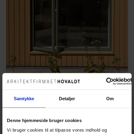
Samtykke
Detaljer
Om
Man kan allerede nu fornemme, hvor dejligt et sted
Denne hjemmeside bruger cookies
vores nye børnehus bliver!
Vi bruger cookies til at tilpasse vores indhold og