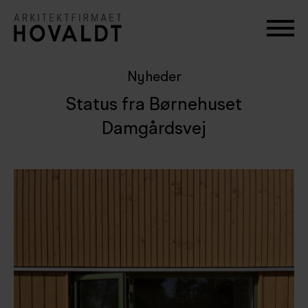
Nyheder
Status fra Børnehuset
Damgårdsvej