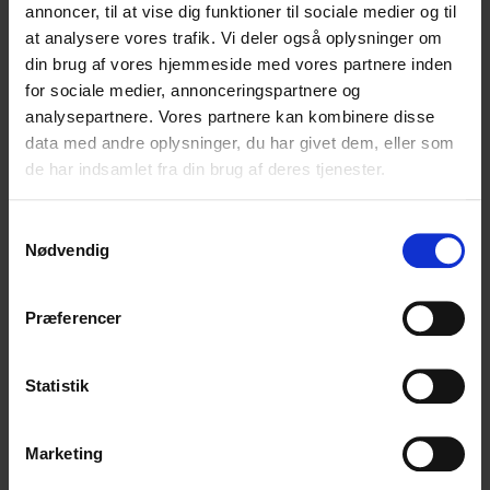
Børnehuset ligger i Funder ved Silkeborg, og tilbage i
annoncer, til at vise dig funktioner til sociale medier og til
2023 vandt vi arkitektkonkurrencen på projektet. Det
at analysere vores trafik. Vi deler også oplysninger om
skal efter planen stå klar til september, og vi glæder os
din brug af vores hjemmeside med vores partnere inden
rigtig meget til at vise jer flere billeder af det færdige
for sociale medier, annonceringspartnere og
byggeri. Indtil da knokler de dygtige håndværkerne fra
analysepartnere. Vores partnere kan kombinere disse
EMR murer og entreprenør videre.
data med andre oplysninger, du har givet dem, eller som
de har indsamlet fra din brug af deres tjenester.
Vi vandt konkurrencen i et stærkt samarbejde med EMR
Murer og entreprenør, Drias Rådgivende Ingeniører og
Thing Brandt Landskab.
Samtykkevalg
Nødvendig
Du kan læse mere om projekter
her
.
Præferencer
Statistik
Marketing