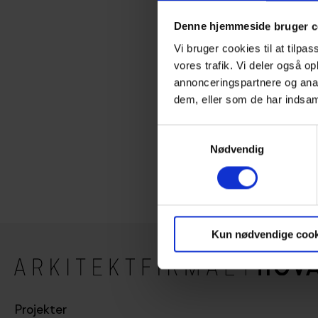
Billeder nedenfor er fra enfami
Denne hjemmeside bruger c
dem må I vente med at se.
Vi bruger cookies til at tilpas
Se flere billeder fra projektet 
vores trafik. Vi deler også 
annonceringspartnere og anal
Rigtig god påske!
dem, eller som de har indsaml
Samtykkevalg
Del:
Nødvendig
Kun nødvendige cook
Projekter