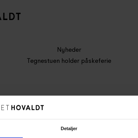
Nyheder
Tegnestuen holder påskeferie
lin og en slutspurt med aflevering af diverse opgaver og tilbud, e
 til og med d. 21. april. Vi vender stærkt tilbage, og er klar til 
Detaljer
n.