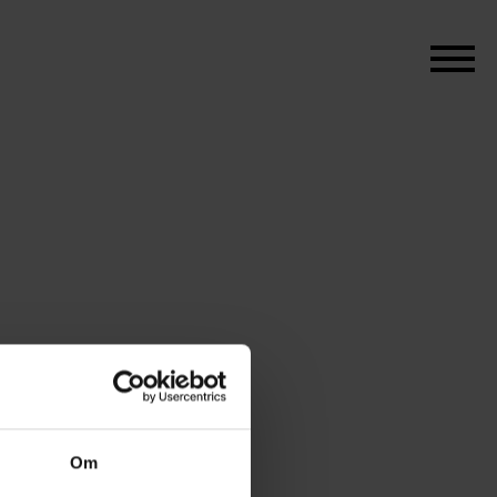
r vi klar til at holde
at tage hul på flere nye og
Om