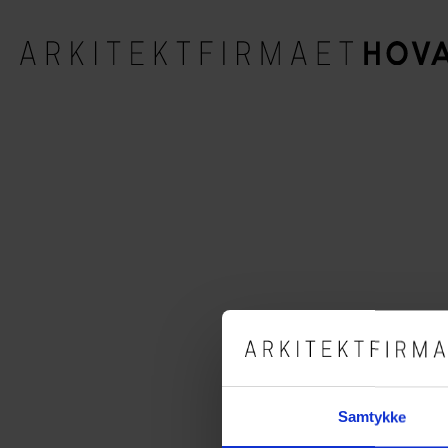
Efter en dejlig studietur til Ber
påskeferie!
Vi holder derfor lukket fra d. 14.
Samtykke
spændende opgaver efter ferie