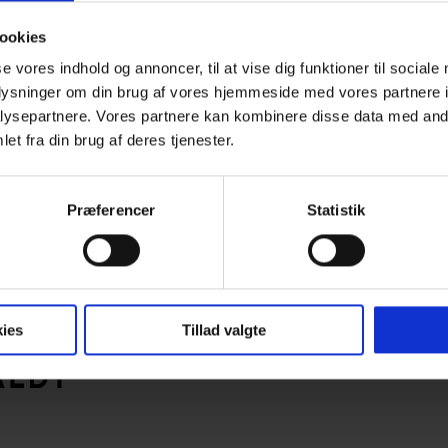
liehuset Faldbakkegård, der endelig står færdigt! Nu er det k
ookies
se vores indhold og annoncer, til at vise dig funktioner til sociale
her:
https://hovaldt.com/projekt/faldbakkegard/
oplysninger om din brug af vores hjemmeside med vores partnere i
ysepartnere. Vores partnere kan kombinere disse data med andr
et fra din brug af deres tjenester.
Præferencer
Statistik
ies
Tillad valgte