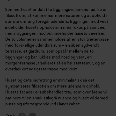
Sommerhuset er delt i to bygningsvolumener ud fra en
filosofi om, at komme nærmere naturen og at ophold i
største omfang foregår udendørs. Bygningen mod vest
indeholder husets opholdsrum med fokus på samvær,
mens bygningen mod øst indeholder husets værelser.
De to volumener sammenholdes af en stor træterrasse
med forskellige udendørs rum – en åben sydvendt
terrasse, et gårdrum, som opstår mellem de to
bygninger og kan lukkes mod nord og vest, en
morgenterrasse, flankeret af en høj støttemur, og en
overdækket udsigtsterrasse mod vest.
Huset og dets indretning er minimalistisk så det
sympatiserer filosofien om mere udendørs ophold.
Husets facader er i ubehandlet træ, som over årene vil
patinere til en smuk sølvgrå nuance og huset vil derved
putte sig uforstyrrende ind i landskabet.