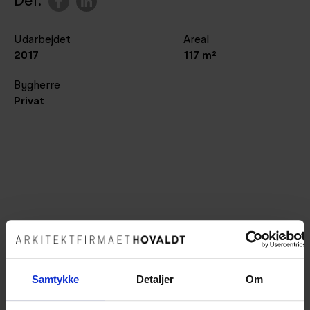
Del:
Udarbejdet
Areal
2017
117 m²
Bygherre
Privat
Samtykke
Detaljer
Om