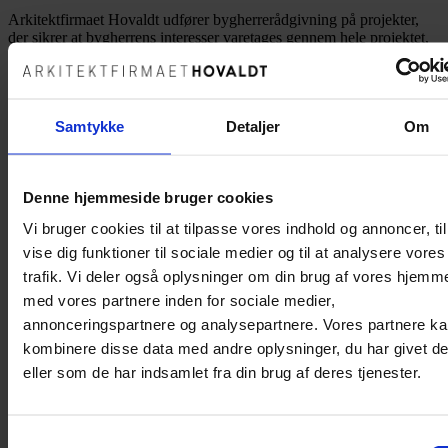
Arkitektfirmaet Hovaldt udfører bygherrerådgivning på projekter,
der sikrer at bygherrens interesser varetages gennem hele projektet,
helt fra den indledende planlægning og til projektet er realiseret.
Dette kræver god planlægning og kommunikation, og vi bestræber
os på at klæde bygherren på, til at kunne træffe de rigtige valg, i en
ofte lang og kompleks proces. Vi som bygherrerådgiver er engageret
Samtykke
Detaljer
Om
i flere aspekter af et projekt. Dette inkluderer projektudvikling,
programmering, ledelse af kreative processer, koordinering og
implementering af bruger- og borgerdialog, dialog med
myndigheder samt sikring af kvalitet og projektstyring.
Denne hjemmeside bruger cookies
Vi bruger cookies til at tilpasse vores indhold og annoncer, til
Alle
vise dig funktioner til sociale medier og til at analysere vores
Kultur, kirke og erhverv
trafik. Vi deler også oplysninger om din brug af vores hjemm
Institutioner
med vores partnere inden for sociale medier,
Boligbyggeri
annonceringspartnere og analysepartnere. Vores partnere k
kombinere disse data med andre oplysninger, du har givet d
Villaer
eller som de har indsamlet fra din brug af deres tjenester.
Sommerhuse
Bygherrerådgivning
Samtykkevalg
DGNB