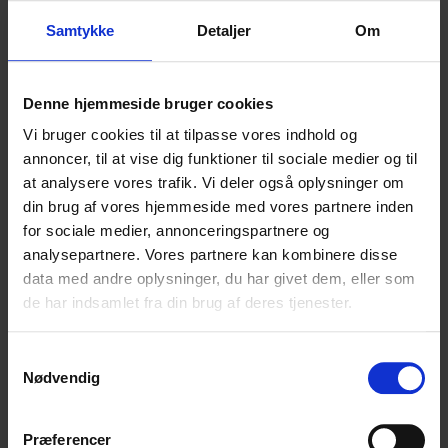
Børnehaven Engen
Samtykke
Detaljer
Om
07/07/2022
Daginstitutionen Horshøj
Denne hjemmeside bruger cookies
Vi bruger cookies til at tilpasse vores indhold og
07/07/2022
annoncer, til at vise dig funktioner til sociale medier og til
Børnehaven Gl. Dalhøj
at analysere vores trafik. Vi deler også oplysninger om
din brug af vores hjemmeside med vores partnere inden
for sociale medier, annonceringspartnere og
06/07/2022
analysepartnere. Vores partnere kan kombinere disse
Børnehuset Kammuslingen
data med andre oplysninger, du har givet dem, eller som
de har indsamlet fra din brug af deres tjenester.
03/04/2022
20 boliger for voksne og børn med
Samtykkevalg
Nødvendig
døvblindhed og høretab
Præferencer
12/05/2021