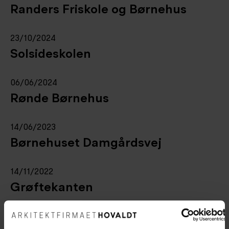
Randers Friskole og Børnehus
23/10/2024
Solsideskolen
06/06/2024
Rønde Børnehus
14/06/2023
Børnehuset Damgårdsvej
14/11/2022
Grøftekanten
14/11/2022